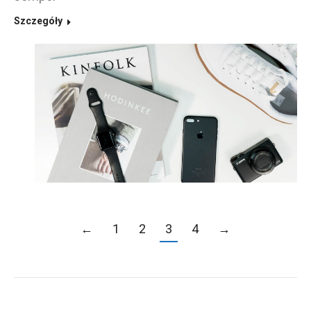
Szczegóły
←
1
2
3
4
→