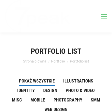
PORTFOLIO LIST
Jesteś tutaj:
Strona główna
Portfolio
Portfolio list
POKAŻ WSZYSTKIE
ILLUSTRATIONS
IDENTITY
DESIGN
PHOTO & VIDEO
MISC
MOBILE
PHOTOGRAPHY
SMM
WEB DESIGN