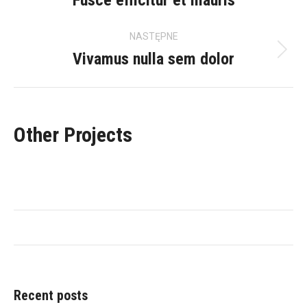
navigation
Fusce efficitur et mauris
Previous
project:
NASTĘPNE
Vivamus nulla sem dolor
Next
project:
Other Projects
Recent posts