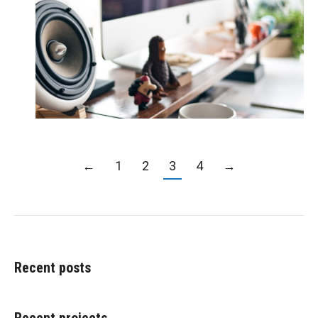
←
1
2
3
4
→
Recent posts