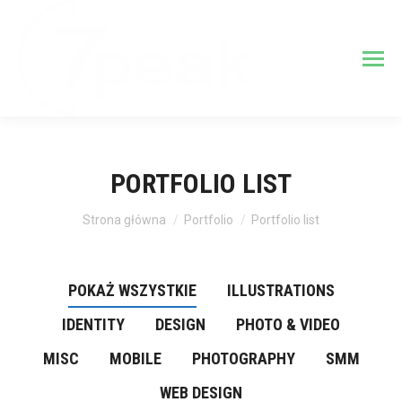
PORTFOLIO LIST
Jesteś tutaj:
Strona główna
Portfolio
Portfolio list
POKAŻ WSZYSTKIE
ILLUSTRATIONS
IDENTITY
DESIGN
PHOTO & VIDEO
MISC
MOBILE
PHOTOGRAPHY
SMM
WEB DESIGN