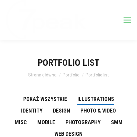
PORTFOLIO LIST
Jesteś tutaj:
Strona główna
Portfolio
Portfolio list
POKAŻ WSZYSTKIE
ILLUSTRATIONS
IDENTITY
DESIGN
PHOTO & VIDEO
MISC
MOBILE
PHOTOGRAPHY
SMM
WEB DESIGN