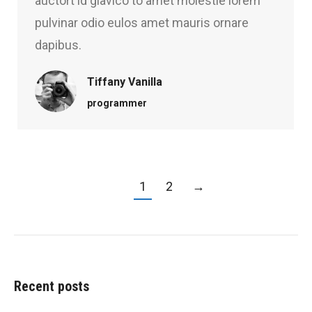
auctort id glavico to amet molestie lorem
pulvinar odio eulos amet mauris ornare
dapibus.
Tiffany Vanilla
programmer
1
2
→
Recent posts