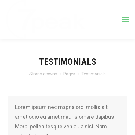
TESTIMONIALS
Jesteś tutaj:
Strona główna
Pages
Testimonials
Lorem ipsum nec magna orci mollis sit
amet odio eu amet mauris ornare dapibus.
Morbi pellen tesque vehicula nisi. Nam