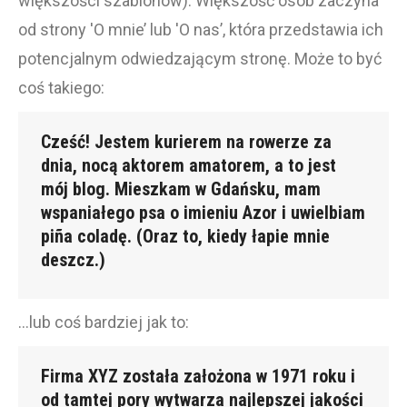
większości szablonów). Większość osób zaczyna
od strony 'O mnie’ lub 'O nas’, która przedstawia ich
potencjalnym odwiedzającym stronę. Może to być
coś takiego:
Cześć! Jestem kurierem na rowerze za
dnia, nocą aktorem amatorem, a to jest
mój blog. Mieszkam w Gdańsku, mam
wspaniałego psa o imieniu Azor i uwielbiam
piña coladę. (Oraz to, kiedy łapie mnie
deszcz.)
…lub coś bardziej jak to:
Firma XYZ została założona w 1971 roku i
od tamtej pory wytwarza najlepszej jakości