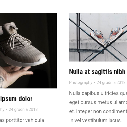
Nulla at sagittis nibh
Photography
24 grudnia 2018
Nulla dapibus ultricies qu
ipsum dolor
eget cursus metus ullam
phy
24 grudnia 2018
et. Integer non condimen
 porttitor vehicula
In vel vestibulum lacus.