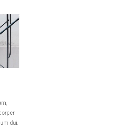
am,
corper
tum dui.