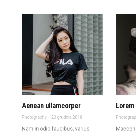
Aenean ullamcorper
Lorem 
Photography
23 grudnia 2018
Photogra
Nam in odio faucibus, varius
Maecenas