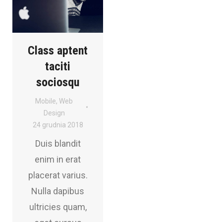
Class aptent
taciti
sociosqu
Mobile
,
Web
Design
24 grudnia 2018
Duis blandit
enim in erat
placerat varius.
Nulla dapibus
ultricies quam,