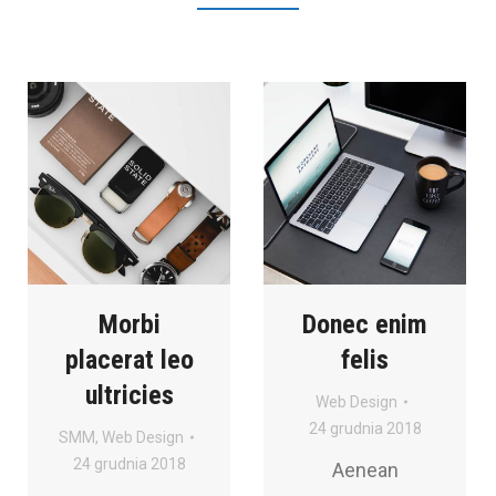
Morbi
Donec enim
placerat leo
felis
ultricies
Web Design
24 grudnia 2018
SMM
,
Web Design
24 grudnia 2018
Aenean