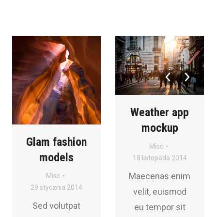
Weather app
mockup
Glam fashion
Misc
models
18 listopada 2014
Maecenas enim
Misc
29 stycznia 2014
velit, euismod
Sed volutpat
eu tempor sit