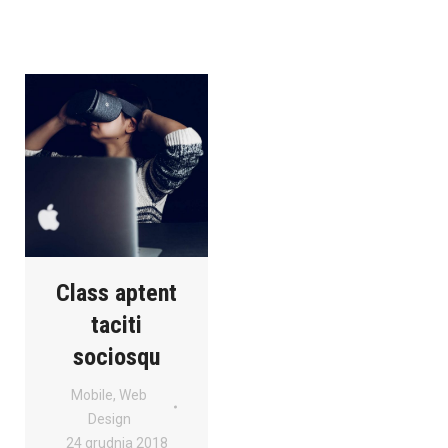
Class aptent
taciti
sociosqu
Mobile
,
Web
Design
24 grudnia 2018