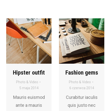
Hipster outfit
Fashion gems
Photo & Video
Photo & Video
5 maja 2014
6 czerwca 2014
Mauris euismod
Curabitur iaculis
ante a mauris
quis justo nec