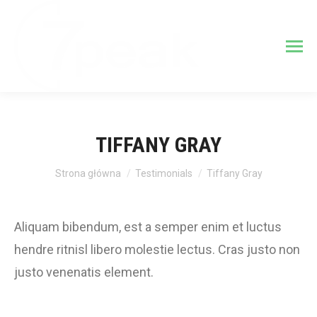
TIFFANY GRAY
Jesteś tutaj:
Strona główna
Testimonials
Tiffany Gray
Aliquam bibendum, est a semper enim et luctus
hendre ritnisl libero molestie lectus. Cras justo non
justo venenatis element.