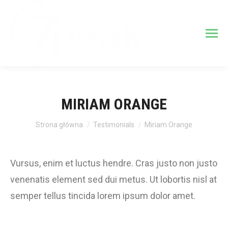
MIRIAM ORANGE
Jesteś tutaj:
Strona główna
Testimonials
Miriam Orange
Vursus, enim et luctus hendre. Cras justo non justo
venenatis element sed dui metus. Ut lobortis nisl at
semper tellus tincida lorem ipsum dolor amet.