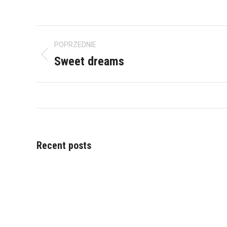
Nawigacja
POPRZEDNIE
albumu
Sweet dreams
Poprzedni
album:
Recent posts