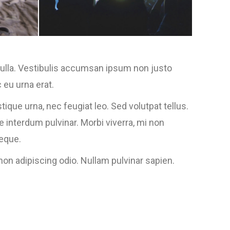
t nulla. Vestibulis accumsan ipsum non justo
eu urna erat.
ique urna, nec feugiat leo. Sed volutpat tellus.
ie interdum pulvinar. Morbi viverra, mi non
neque.
on adipiscing odio. Nullam pulvinar sapien.