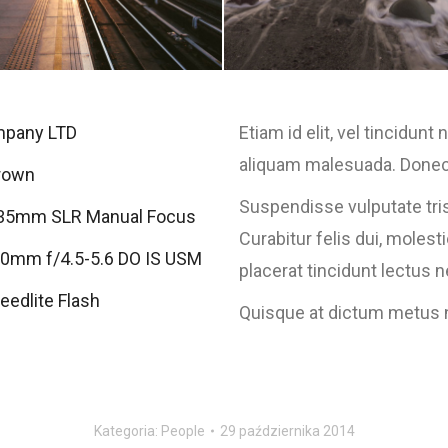
pany LTD
Etiam id elit, vel tincidun
aliquam malesuada. Donec 
rown
Suspendisse vulputate trist
 35mm SLR Manual Focus
Curabitur felis dui, molest
0mm f/4.5-5.6 DO IS USM
placerat tincidunt lectus 
edlite Flash
Quisque at dictum metus n
Kategoria:
People
29 października 2014