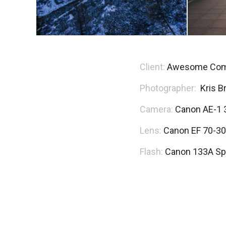
Client:
Awesome Com
Photographer:
Kris B
Camera:
Canon AE-1
Lens:
Canon EF 70-30
Flash:
Canon 133A Spe