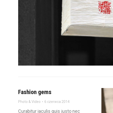
Fashion gems
Photo & Video
6 czerwca 2014
Curabitur iaculis quis justo nec